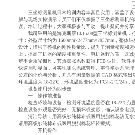
三坐标测量机日常培训内容丰富且实用，涵盖了设
解与现场实操演示，员工们不仅掌握了三坐标测量机的
误。培训过程中，大家积极参与互动，提出疑问并分享
我司采用的是海克斯康
10.15.08型三坐标测量机
寸：外型尺寸约为 1600mm×2477mm×2837m
设计，增强了整机的刚性质量比，提升了测量精度和运
上，提高了机器的精度和重复性。电机远程放置，既减
辨率金质光栅尺，其热膨胀系数获得 PTB 认证。软件
快速启动界面，可实现测头系统管理、零件坐标系管理、
公差的评价与分析，并具有测量数据的 CAD 格式输
环境温度为 18-22℃，环境温度变化为 1℃/h-2℃/24h，
设备使用分为四步走
一、操作前准备
检查环境与设备：检测环境温度是否在
18-22℃
检查设备外观是否完好，无损坏或变形，确认设备电源
清洁导轨：用高织纱纯棉布或医用脱脂棉花沾无水
请用高织纱纯棉布或医用脱脂棉花轻轻擦拭。
二、开机操作