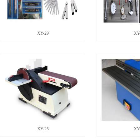
XY-29
XY
XY-25
XY