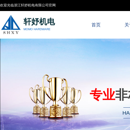
欢迎光临浙江轩妤机电有限公司官网
轩妤机电
首页
关
MOMO HARDWARE
专业
非
HA