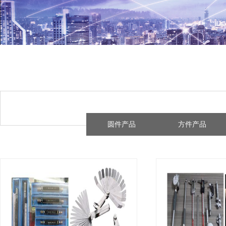
圆件产品
方件产品